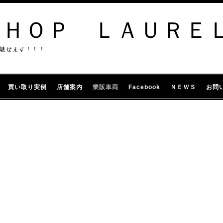
ＳＨＯＰ ＬＡＵＲＥ
魅せます！！！
買い取り実例
店舗案内
業販車両
Facebook
ＮＥＷＳ
お問